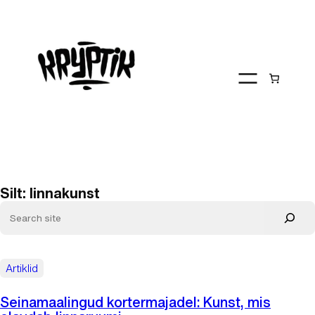
Liigu
sisu
juurde
Silt:
linnakunst
Artiklid
Seinamaalingud kortermajadel: Kunst, mis