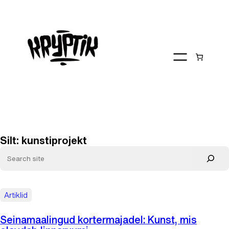
Liigu
sisu
juurde
Silt:
kunstiprojekt
Artiklid
Seinamaalingud kortermajadel: Kunst, mis