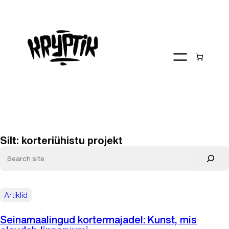
Liigu
sisu
juurde
Silt:
korteriühistu projekt
Artiklid
Seinamaalingud kortermajadel: Kunst, mis