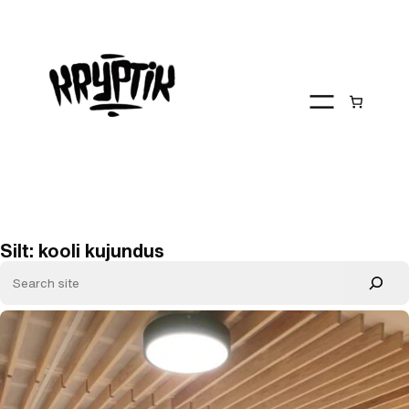
Liigu
sisu
juurde
Silt:
kooli kujundus