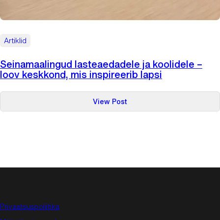
Artiklid
Seinamaalingud lasteaedadele ja koolidele –
loov keskkond, mis inspireerib lapsi
:
View Post
Seinamaalingud
lasteaedadele
ja
koolidele
–
loov
keskkond,
mis
inspireerib
Privaatsuspoliitika
lapsi