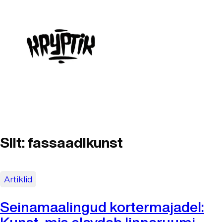
Liigu
sisu
juurde
Silt:
fassaadikunst
Artiklid
Seinamaalingud kortermajadel:
Kunst, mis elavdab linnaruumi