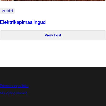
Artiklid
Elektrikapimaalingud
:
View Post
Elektrikapimaalingud
Privaatsuspoliitika
Müügitingimused