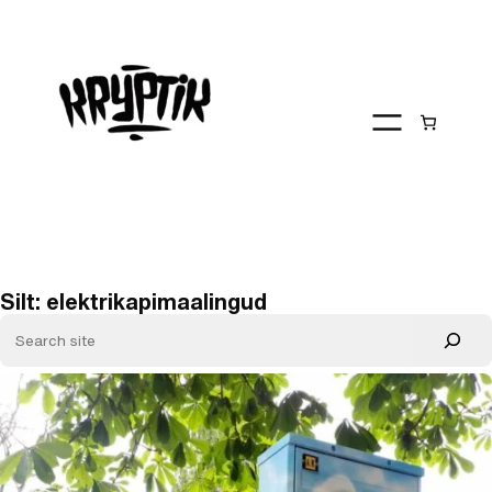
Liigu
sisu
juurde
Silt:
elektrikapimaalingud