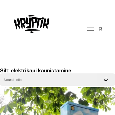
Liigu
sisu
juurde
Silt:
elektrikapi kaunistamine