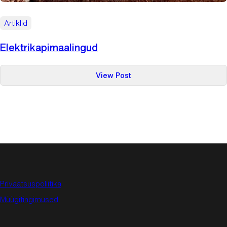
Artiklid
Elektrikapimaalingud
:
View Post
Elektrikapimaalingud
Privaatsuspoliitika
Müügitingimused