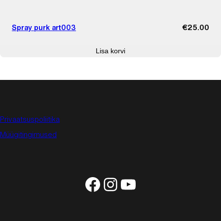
Spray purk art003
€
25.00
Lisa korvi
Privaatsuspoliitika
Müügitingimused
Facebook
Instagram
YouTube