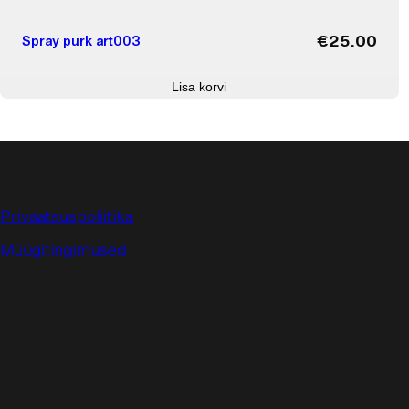
€
25.00
Spray purk art003
Lisa korvi
Privaatsuspoliitika
Müügitingimused