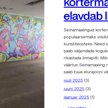
korterma
elavdab 
Seinamaalingud korterm
populaarsemaks viisiks
kunstiteosteks. Need s
saab väljendada kogukon
rikastada linnapilti. Mi
väärtus Seinamaaling m
saab tuua elurajooni v
juuli 2025
(3)
juuni 2025
(3)
jaanuar 2025
(1)
Loe edasi