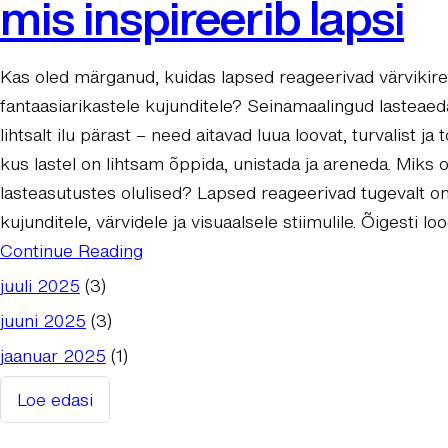
mis inspireerib lapsi
Kas oled märganud, kuidas lapsed reageerivad värvikirev
fantaasiarikastele kujunditele? Seinamaalingud lasteaed
lihtsalt ilu pärast – need aitavad luua loovat, turvalist j
kus lastel on lihtsam õppida, unistada ja areneda. Miks
lasteasutustes olulised? Lapsed reageerivad tugevalt o
kujunditele, värvidele ja visuaalsele stiimulile. Õigesti l
Continue Reading
juuli 2025
(3)
juuni 2025
(3)
jaanuar 2025
(1)
Loe edasi
:
Seinamaalingud