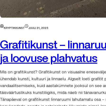
KRYPTIKKUNST
JUULI 31, 2025
Grafitikunst – linnaru
ja loovuse plahvatus
Mis on grafitikunst? Grafitikunst on visuaalne eneseväl
ühendab kunsti, kultuuri ja linnaelu. Algselt loeti grafitit 
vandaalitsemiseks, kuid aastakümnete jooksul on see 
täisväärtuslikuks kunstiliigiks, mida näeb nii tänavanurka
Tänapäeval on grafitikunst linnaruumi lahutamatu osa –