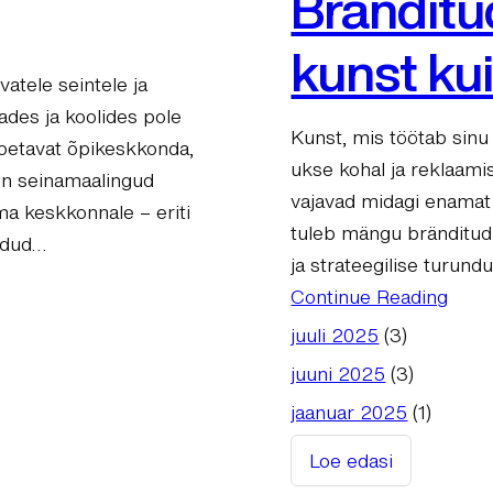
Bränditud
kunst ku
atele seintele ja
ades ja koolides pole
Kunst, mis töötab sinu 
a toetavat õpikeskkonda,
ukse kohal ja reklaamis
 on seinamaalingud
vajavad midagi enamat 
ma keskkonnale – eriti
tuleb mängu bränditud
oodud…
ja strateegilise turund
Continue Reading
juuli 2025
(3)
juuni 2025
(3)
jaanuar 2025
(1)
Loe edasi
: