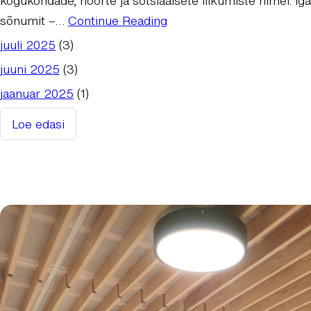
kogukondade, noorte ja sotsiaalsete liikumiste nimel. Ig
sõnumit –…
Continue Reading
juuli 2025
(3)
juuni 2025
(3)
jaanuar 2025
(1)
Loe edasi
:
Grafitikunst
–
linnaruumi
hääl
ja
loovuse
plahvatus