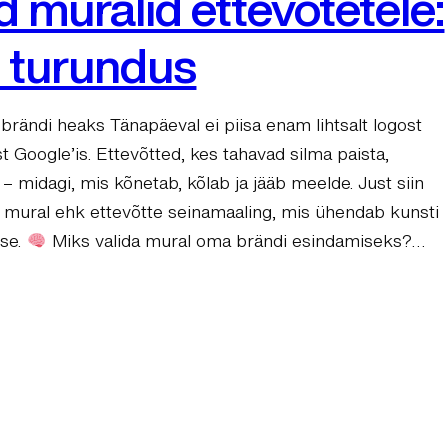
 muralid ettevõtetele:
i turundus
brändi heaks Tänapäeval ei piisa enam lihtsalt logost
t Google’is. Ettevõtted, kes tahavad silma paista,
– midagi, mis kõnetab, kõlab ja jääb meelde. Just siin
 mural ehk ettevõtte seinamaaling, mis ühendab kunsti
use.
Miks valida mural oma brändi esindamiseks?…