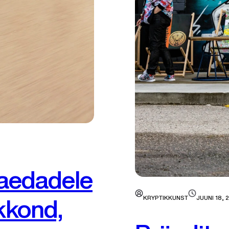
eaedadele
skkond,
KRYPTIKKUNST
JUUNI 18, 