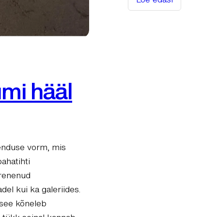
:
Seinamaalingud
kortermajadel:
Kunst,
mis
elavdab
umi hääl
linnaruumi
jenduse vorm, mis
pahatihti
arenenud
del kui ka galeriides.
 see kõneleb