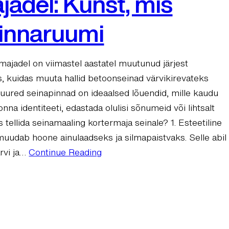
jadel: Kunst, mis
linnaruumi
ajadel on viimastel aastatel muutunud järjest
, kuidas muuta hallid betoonseinad värvikirevateks
uured seinapinnad on ideaalsed lõuendid, mille kaudu
na identiteeti, edastada olulisi sõnumeid või lihtsalt
ks tellida seinamaaling kortermaja seinale? 1. Esteetiline
uudab hoone ainulaadseks ja silmapaistvaks. Selle abil
ärvi ja…
Continue Reading